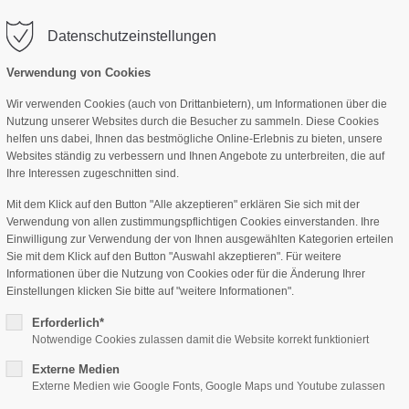
Wir 
Datenschutzeinstellungen
vas-col1"
Der Eintrag "offcanvas-col2"
Der Eintr
Gastronomie 08:30-20:30 Uhr (Warme Küche 11:00
.
existiert leider nicht.
existiert l
Verwendung von Cookies
Wir verwenden Cookies (auch von Drittanbietern), um Informationen über die
Nutzung unserer Websites durch die Besucher zu sammeln. Diese Cookies
helfen uns dabei, Ihnen das bestmögliche Online-Erlebnis zu bieten, unsere
Websites ständig zu verbessern und Ihnen Angebote zu unterbreiten, die auf
Ihre Interessen zugeschnitten sind.
Vielen Da
Mit dem Klick auf den Button "Alle akzeptieren" erklären Sie sich mit der
Verwendung von allen zustimmungspflichtigen Cookies einverstanden. Ihre
Einwilligung zur Verwendung der von Ihnen ausgewählten Kategorien erteilen
Sie mit dem Klick auf den Button "Auswahl akzeptieren". Für weitere
Wir haben Deine Nachricht 
Informationen über die Nutzung von Cookies oder für die Änderung Ihrer
Einstellungen klicken Sie bitte auf "weitere Informationen".
Erforderlich*
Ein Mitglied unseres Teams wird sich
Notwendige Cookies zulassen damit die Website korrekt funktioniert
bei Dir melden!
Externe Medien
Externe Medien wie Google Fonts, Google Maps und Youtube zulassen